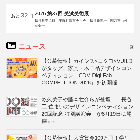
2026 第37回 美浜美術展
32
あと
日
福井県美浜町、美浜町教育委員会、福井新聞社、関西電力株
式会社
ニュース
一覧
【公募情報】カインズ×コクヨ×VUILD
がタッグ、家具・木工品デザインコン
ペティション「CDM Digi Fab
COMPETITION 2026」を初開催
乾久美子や藤本壮介らが登壇、「長谷
工 住まいのデザインコンペティション
20回記念 特別講演会」が8月19日に開
催
[PR]
【公募情報】大賞賞金100万円！学生