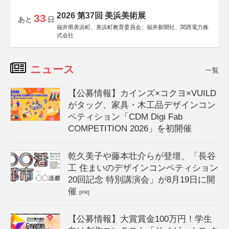
2026 第37回 美浜美術展
33
あと
日
福井県美浜町、美浜町教育委員会、福井新聞社、関西電力株
式会社
ニュース
一覧
【公募情報】カインズ×コクヨ×VUILD
がタッグ、家具・木工品デザインコン
ペティション「CDM Digi Fab
COMPETITION 2026」を初開催
乾久美子や藤本壮介らが登壇、「長谷
工 住まいのデザインコンペティション
20回記念 特別講演会」が8月19日に開
催
[PR]
【公募情報】大賞賞金100万円！学生