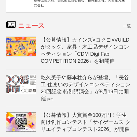
福井県美浜町、美浜町教育委員会、福井新聞社、関西電力株
式会社
ニュース
一覧
【公募情報】カインズ×コクヨ×VUILD
がタッグ、家具・木工品デザインコン
ペティション「CDM Digi Fab
COMPETITION 2026」を初開催
乾久美子や藤本壮介らが登壇、「長谷
工 住まいのデザインコンペティション
20回記念 特別講演会」が8月19日に開
催
[PR]
【公募情報】大賞賞金100万円！学生
向け創作コンテスト「サイゲームス ク
リエイティブコンテスト2026」が開催