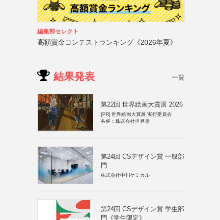
編集部セレクト
高額賞金コンテストランキング《2026年夏》
結果発表
一覧
第22回 世界絵画大賞展 2026
[PR]
世界絵画大賞展 実行委員会
共催：株式会社世界堂
第24回 CSデザイン賞 一般部
門
株式会社中川ケミカル
第24回 CSデザイン賞 学生部
門《学生限定》