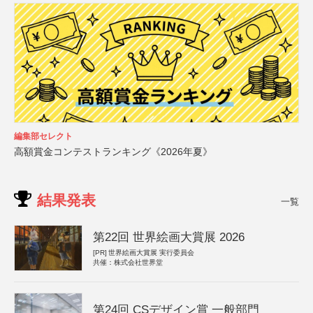
編集部セレクト
高額賞金コンテストランキング《2026年夏》
結果発表
一覧
第22回 世界絵画大賞展 2026
[PR]
世界絵画大賞展 実行委員会
共催：株式会社世界堂
第24回 CSデザイン賞 一般部門