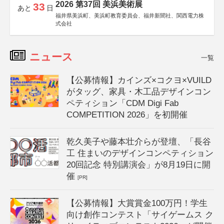
2026 第37回 美浜美術展
33
あと
日
福井県美浜町、美浜町教育委員会、福井新聞社、関西電力株
式会社
ニュース
一覧
【公募情報】カインズ×コクヨ×VUILD
がタッグ、家具・木工品デザインコン
ペティション「CDM Digi Fab
COMPETITION 2026」を初開催
乾久美子や藤本壮介らが登壇、「長谷
工 住まいのデザインコンペティション
20回記念 特別講演会」が8月19日に開
催
[PR]
【公募情報】大賞賞金100万円！学生
向け創作コンテスト「サイゲームス ク