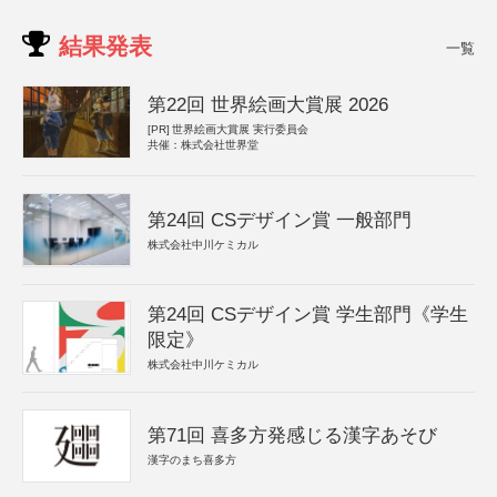
結果発表
一覧
第22回 世界絵画大賞展 2026
[PR]
世界絵画大賞展 実行委員会
共催：株式会社世界堂
第24回 CSデザイン賞 一般部門
株式会社中川ケミカル
第24回 CSデザイン賞 学生部門《学生
限定》
株式会社中川ケミカル
第71回 喜多方発感じる漢字あそび
漢字のまち喜多方