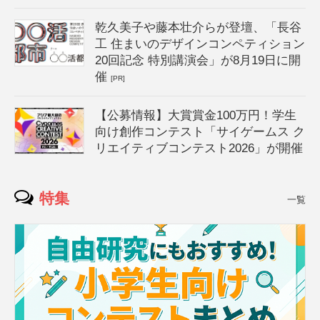
乾久美子や藤本壮介らが登壇、「長谷
工 住まいのデザインコンペティション
20回記念 特別講演会」が8月19日に開
催
[PR]
【公募情報】大賞賞金100万円！学生
向け創作コンテスト「サイゲームス ク
リエイティブコンテスト2026」が開催
特集
一覧