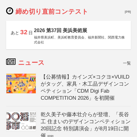
締め切り直前コンテスト
[PR]
2026 第37回 美浜美術展
32
あと
日
福井県美浜町、美浜町教育委員会、福井新聞社、関西電力株
式会社
ニュース
一覧
【公募情報】カインズ×コクヨ×VUILD
がタッグ、家具・木工品デザインコン
ペティション「CDM Digi Fab
COMPETITION 2026」を初開催
乾久美子や藤本壮介らが登壇、「長谷
工 住まいのデザインコンペティション
20回記念 特別講演会」が8月19日に開
催
[PR]