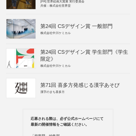
[PR]
世界絵画大賞展 実行委員会
共催：株式会社世界堂
第24回 CSデザイン賞 一般部門
株式会社中川ケミカル
第24回 CSデザイン賞 学生部門《学生
限定》
株式会社中川ケミカル
第71回 喜多方発感じる漢字あそび
漢字のまち喜多方
応募される際は、必ず公式ホームページにて
最新の開催情報をご確認ください。
「登竜門」編集部