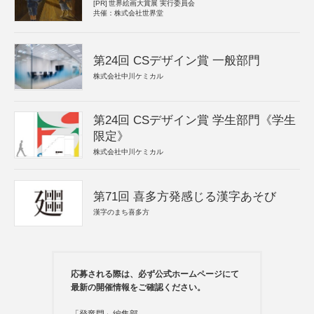
[PR]
世界絵画大賞展 実行委員会
共催：株式会社世界堂
第24回 CSデザイン賞 一般部門
株式会社中川ケミカル
第24回 CSデザイン賞 学生部門《学生
限定》
株式会社中川ケミカル
第71回 喜多方発感じる漢字あそび
漢字のまち喜多方
応募される際は、必ず公式ホームページにて
最新の開催情報をご確認ください。
「登竜門」編集部