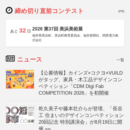
締め切り直前コンテスト
[PR]
2026 第37回 美浜美術展
32
あと
日
福井県美浜町、美浜町教育委員会、福井新聞社、関西電力株
式会社
ニュース
一覧
【公募情報】カインズ×コクヨ×VUILD
がタッグ、家具・木工品デザインコン
ペティション「CDM Digi Fab
COMPETITION 2026」を初開催
乾久美子や藤本壮介らが登壇、「長谷
工 住まいのデザインコンペティション
20回記念 特別講演会」が8月19日に開
催
[PR]