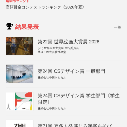
編集部セレクト
高額賞金コンテストランキング《2026年夏》
結果発表
一覧
第22回 世界絵画大賞展 2026
[PR]
世界絵画大賞展 実行委員会
共催：株式会社世界堂
第24回 CSデザイン賞 一般部門
株式会社中川ケミカル
第24回 CSデザイン賞 学生部門《学生
限定》
株式会社中川ケミカル
第71回 喜多方発感じる漢字あそび