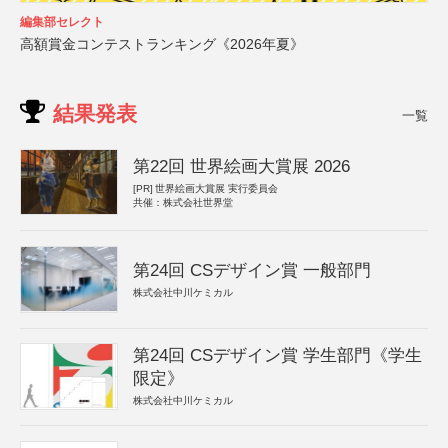
編集部セレクト
高額賞金コンテストランキング《2026年夏》
結果発表
一覧
第22回 世界絵画大賞展 2026
[PR]
世界絵画大賞展 実行委員会
共催：株式会社世界堂
第24回 CSデザイン賞 一般部門
株式会社中川ケミカル
第24回 CSデザイン賞 学生部門《学生
限定》
株式会社中川ケミカル