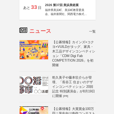
2026 第37回 美浜美術展
33
あと
日
福井県美浜町、美浜町教育委員
会、福井新聞社、関西電力株式会
社
ニュース
一覧
【公募情報】カインズ×コク
ヨ×VUILDがタッグ、家具・
木工品デザインコンペティシ
ョン「CDM Digi Fab
COMPETITION 2026」を初
開催
乾久美子や藤本壮介らが登
壇、「長谷工 住まいのデザ
インコンペティション 20回
記念 特別講演会」が8月19日
に開催
[PR]
【公募情報】大賞賞金100万
円！学生向け創作コンテスト