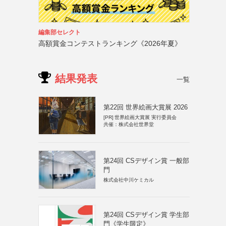
編集部セレクト
高額賞金コンテストランキング《2026年夏》
結果発表
一覧
第22回 世界絵画大賞展 2026
[PR]
世界絵画大賞展 実行委員会
共催：株式会社世界堂
第24回 CSデザイン賞 一般部
門
株式会社中川ケミカル
第24回 CSデザイン賞 学生部
門《学生限定》