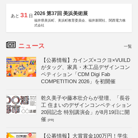
2026 第37回 美浜美術展
31
あと
日
福井県美浜町、美浜町教育委員会、福井新聞社、関西電力株
式会社
ニュース
一覧
【公募情報】カインズ×コクヨ×VUILD
がタッグ、家具・木工品デザインコン
ペティション「CDM Digi Fab
COMPETITION 2026」を初開催
乾久美子や藤本壮介らが登壇、「長谷
工 住まいのデザインコンペティション
20回記念 特別講演会」が8月19日に開
催
[PR]
【公募情報】大賞賞金100万円！学生