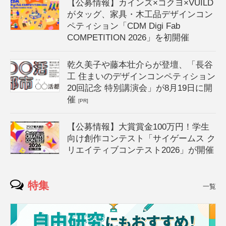
【公募情報】カインズ×コクヨ×VUILD
がタッグ、家具・木工品デザインコン
ペティション「CDM Digi Fab
COMPETITION 2026」を初開催
乾久美子や藤本壮介らが登壇、「長谷
工 住まいのデザインコンペティション
20回記念 特別講演会」が8月19日に開
催
[PR]
【公募情報】大賞賞金100万円！学生
向け創作コンテスト「サイゲームス ク
リエイティブコンテスト2026」が開催
特集
一覧