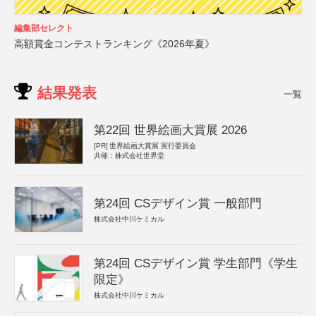
編集部セレクト
高額賞金コンテストランキング《2026年夏》
結果発表
一覧
第22回 世界絵画大賞展 2026
[PR]
世界絵画大賞展 実行委員会
共催：株式会社世界堂
第24回 CSデザイン賞 一般部門
株式会社中川ケミカル
第24回 CSデザイン賞 学生部門《学生
限定》
株式会社中川ケミカル