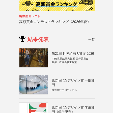
編集部セレクト
高額賞金コンテストランキング《2026年夏》
結果発表
一覧
第22回 世界絵画大賞展 2026
[PR]
世界絵画大賞展 実行委員会
共催：株式会社世界堂
第24回 CSデザイン賞 一般部
門
株式会社中川ケミカル
第24回 CSデザイン賞 学生部
門《学生限定》