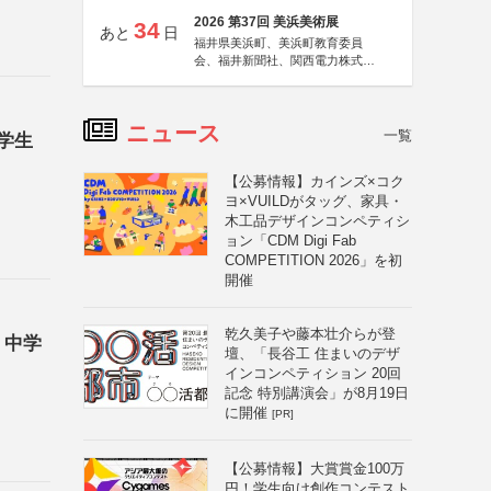
2026 第37回 美浜美術展
34
あと
日
福井県美浜町、美浜町教育委員
会、福井新聞社、関西電力株式会
社
ニュース
一覧
学生
【公募情報】カインズ×コク
ヨ×VUILDがタッグ、家具・
木工品デザインコンペティシ
ョン「CDM Digi Fab
COMPETITION 2026」を初
開催
乾久美子や藤本壮介らが登
・中学
壇、「長谷工 住まいのデザ
インコンペティション 20回
記念 特別講演会」が8月19日
に開催
[PR]
【公募情報】大賞賞金100万
円！学生向け創作コンテスト