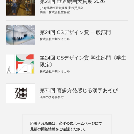
第22回 世界絵画大賞展 2026
[PR]
世界絵画大賞展 実行委員会
共催：株式会社世界堂
第24回 CSデザイン賞 一般部門
株式会社中川ケミカル
第24回 CSデザイン賞 学生部門《学生
限定》
株式会社中川ケミカル
第71回 喜多方発感じる漢字あそび
漢字のまち喜多方
応募される際は、必ず公式ホームページにて
最新の開催情報をご確認ください。