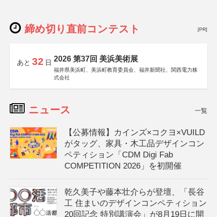
締め切り直前コンテスト
[PR]
2026 第37回 美浜美術展
32
あと
日
福井県美浜町、美浜町教育委員会、福井新聞社、関西電力株
式会社
ニュース
一覧
【公募情報】カインズ×コクヨ×VUILD
がタッグ、家具・木工品デザインコン
ペティション「CDM Digi Fab
COMPETITION 2026」を初開催
乾久美子や藤本壮介らが登壇、「長谷
工 住まいのデザインコンペティション
20回記念 特別講演会」が8月19日に開