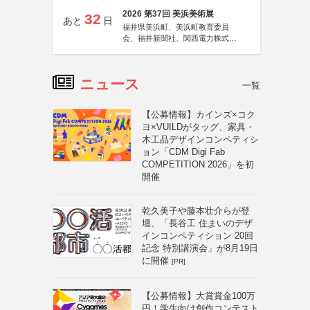
2026 第37回 美浜美術展
32
あと
日
福井県美浜町、美浜町教育委員
会、福井新聞社、関西電力株式会
社
ニュース
一覧
【公募情報】カインズ×コク
ヨ×VUILDがタッグ、家具・
木工品デザインコンペティシ
ョン「CDM Digi Fab
COMPETITION 2026」を初
開催
乾久美子や藤本壮介らが登
壇、「長谷工 住まいのデザ
インコンペティション 20回
記念 特別講演会」が8月19日
に開催
[PR]
【公募情報】大賞賞金100万
円！学生向け創作コンテスト