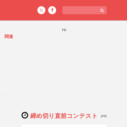
PR
ト
関連
締め切り直前コンテスト
[PR]