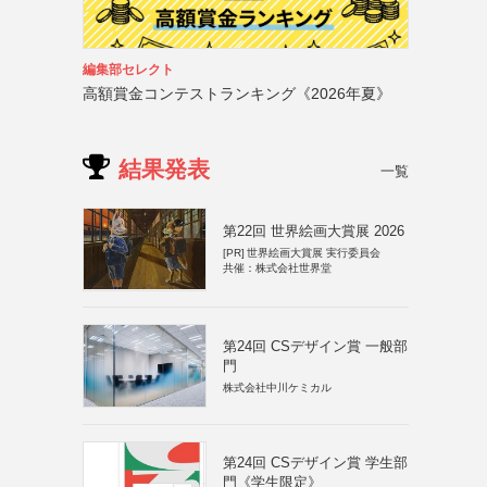
編集部セレクト
高額賞金コンテストランキング《2026年夏》
結果発表
一覧
第22回 世界絵画大賞展 2026
[PR]
世界絵画大賞展 実行委員会
共催：株式会社世界堂
第24回 CSデザイン賞 一般部
門
株式会社中川ケミカル
第24回 CSデザイン賞 学生部
門《学生限定》