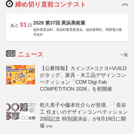
締め切り直前コンテスト
[PR]
2026 第37回 美浜美術展
31
あと
日
福井県美浜町、美浜町教育委員会、福井新聞社、関西電力株
式会社
ニュース
一覧
【公募情報】カインズ×コクヨ×VUILD
がタッグ、家具・木工品デザインコン
ペティション「CDM Digi Fab
COMPETITION 2026」を初開催
乾久美子や藤本壮介らが登壇、「長谷
工 住まいのデザインコンペティション
20回記念 特別講演会」が8月19日に開
催
[PR]