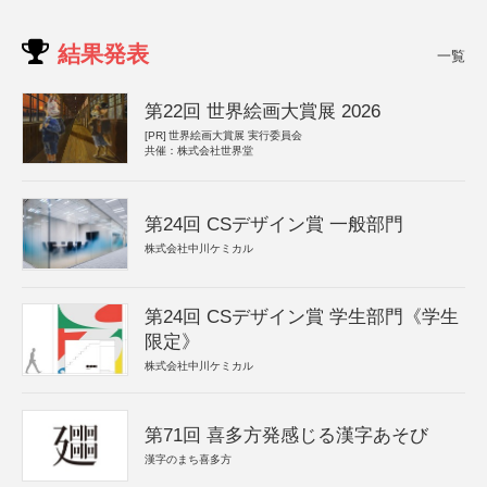
結果発表
一覧
第22回 世界絵画大賞展 2026
[PR]
世界絵画大賞展 実行委員会
共催：株式会社世界堂
第24回 CSデザイン賞 一般部門
株式会社中川ケミカル
第24回 CSデザイン賞 学生部門《学生
限定》
株式会社中川ケミカル
第71回 喜多方発感じる漢字あそび
漢字のまち喜多方