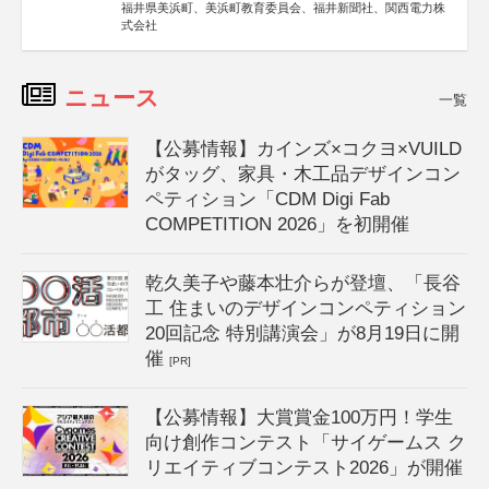
福井県美浜町、美浜町教育委員会、福井新聞社、関西電力株
式会社
ニュース
一覧
【公募情報】カインズ×コクヨ×VUILD
がタッグ、家具・木工品デザインコン
ペティション「CDM Digi Fab
COMPETITION 2026」を初開催
乾久美子や藤本壮介らが登壇、「長谷
工 住まいのデザインコンペティション
20回記念 特別講演会」が8月19日に開
催
[PR]
【公募情報】大賞賞金100万円！学生
向け創作コンテスト「サイゲームス ク
リエイティブコンテスト2026」が開催