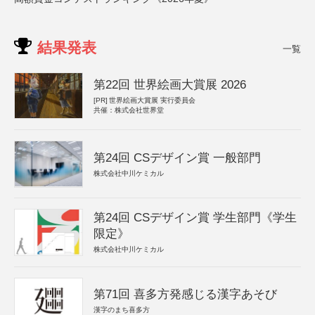
結果発表
一覧
第22回 世界絵画大賞展 2026
[PR]
世界絵画大賞展 実行委員会
共催：株式会社世界堂
第24回 CSデザイン賞 一般部門
株式会社中川ケミカル
第24回 CSデザイン賞 学生部門《学生
限定》
株式会社中川ケミカル
第71回 喜多方発感じる漢字あそび
漢字のまち喜多方