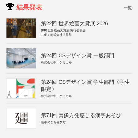
結果発表
一覧
第22回 世界絵画大賞展 2026
[PR]
世界絵画大賞展 実行委員会
共催：株式会社世界堂
第24回 CSデザイン賞 一般部門
株式会社中川ケミカル
第24回 CSデザイン賞 学生部門《学生
限定》
株式会社中川ケミカル
第71回 喜多方発感じる漢字あそび
漢字のまち喜多方