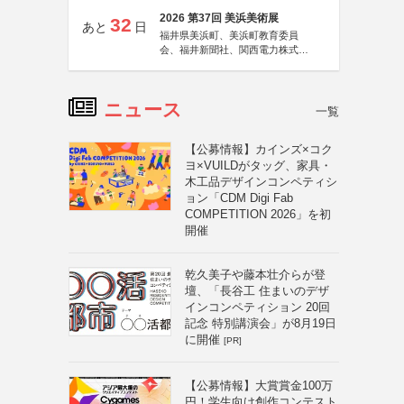
2026 第37回 美浜美術展
32
あと
日
福井県美浜町、美浜町教育委員
会、福井新聞社、関西電力株式会
社
ニュース
一覧
【公募情報】カインズ×コク
ヨ×VUILDがタッグ、家具・
木工品デザインコンペティシ
ョン「CDM Digi Fab
COMPETITION 2026」を初
開催
乾久美子や藤本壮介らが登
壇、「長谷工 住まいのデザ
インコンペティション 20回
記念 特別講演会」が8月19日
に開催
[PR]
【公募情報】大賞賞金100万
円！学生向け創作コンテスト