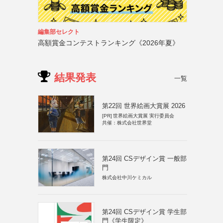
編集部セレクト
高額賞金コンテストランキング《2026年夏》
結果発表
一覧
第22回 世界絵画大賞展 2026
[PR]
世界絵画大賞展 実行委員会
共催：株式会社世界堂
第24回 CSデザイン賞 一般部
門
株式会社中川ケミカル
第24回 CSデザイン賞 学生部
門《学生限定》