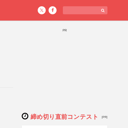
PR
締め切り直前コンテスト
[PR]