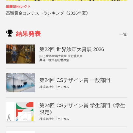
編集部セレクト
高額賞金コンテストランキング《2026年夏》
結果発表
一覧
第22回 世界絵画大賞展 2026
[PR]
世界絵画大賞展 実行委員会
共催：株式会社世界堂
第24回 CSデザイン賞 一般部門
株式会社中川ケミカル
第24回 CSデザイン賞 学生部門《学生
限定》
株式会社中川ケミカル