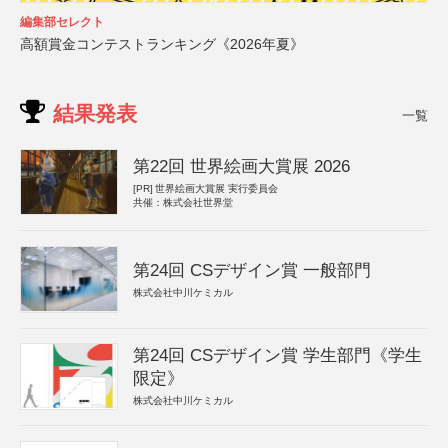
編集部セレクト
高額賞金コンテストランキング《2026年夏》
結果発表
一覧
第22回 世界絵画大賞展 2026
[PR]
世界絵画大賞展 実行委員会
共催：株式会社世界堂
第24回 CSデザイン賞 一般部門
株式会社中川ケミカル
第24回 CSデザイン賞 学生部門《学生
限定》
株式会社中川ケミカル