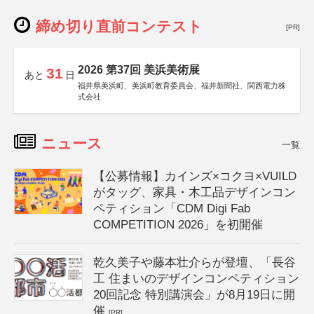
締め切り直前コンテスト
[PR]
2026 第37回 美浜美術展
31
あと
日
福井県美浜町、美浜町教育委員会、福井新聞社、関西電力株
式会社
ニュース
一覧
【公募情報】カインズ×コクヨ×VUILD
がタッグ、家具・木工品デザインコン
ペティション「CDM Digi Fab
COMPETITION 2026」を初開催
乾久美子や藤本壮介らが登壇、「長谷
工 住まいのデザインコンペティション
20回記念 特別講演会」が8月19日に開
催
[PR]