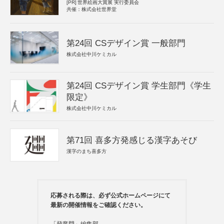
[PR]
世界絵画大賞展 実行委員会
共催：株式会社世界堂
第24回 CSデザイン賞 一般部門
株式会社中川ケミカル
第24回 CSデザイン賞 学生部門《学生
限定》
株式会社中川ケミカル
第71回 喜多方発感じる漢字あそび
漢字のまち喜多方
応募される際は、必ず公式ホームページにて
最新の開催情報をご確認ください。
「登竜門」編集部