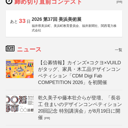
締め切り直前コンテスト
[PR]
2026 第37回 美浜美術展
33
あと
日
福井県美浜町、美浜町教育委員会、福井新聞社、関西電力株
式会社
ニュース
一覧
【公募情報】カインズ×コクヨ×VUILD
がタッグ、家具・木工品デザインコン
ペティション「CDM Digi Fab
COMPETITION 2026」を初開催
乾久美子や藤本壮介らが登壇、「長谷
工 住まいのデザインコンペティション
20回記念 特別講演会」が8月19日に開
催
[PR]