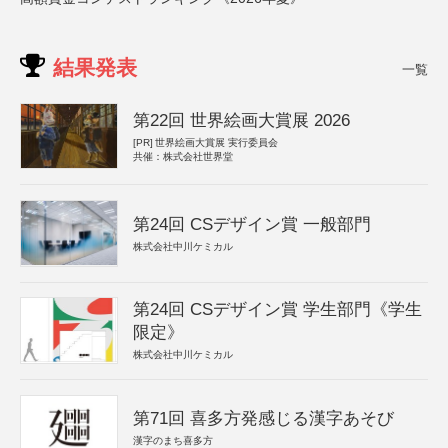
結果発表
一覧
第22回 世界絵画大賞展 2026
[PR]
世界絵画大賞展 実行委員会
共催：株式会社世界堂
第24回 CSデザイン賞 一般部門
株式会社中川ケミカル
第24回 CSデザイン賞 学生部門《学生
限定》
株式会社中川ケミカル
第71回 喜多方発感じる漢字あそび
漢字のまち喜多方