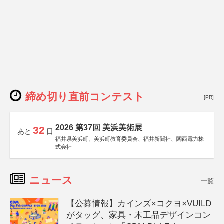
韓国：
国立全南大学校
サンミョン大学
締め切り直前コンテスト
[PR]
2026 第37回 美浜美術展
32
あと
日
福井県美浜町、美浜町教育委員会、福井新聞社、関西電力株
式会社
ニュース
一覧
【公募情報】カインズ×コクヨ×VUILD
がタッグ、家具・木工品デザインコン