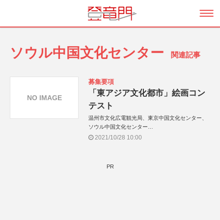
ソウル中国文化センター
関連記事
募集要項
「東アジア文化都市」絵画コン
NO IMAGE
テスト
温州市文化広電観光局、東京中国文化センター、
ソウル中国文化センター
【協賛】
2021/10/28 10:00
東京アートシンクタンク
【アカデミック・サポート】
日本：
PR
多摩美術大学
武蔵野美術大学
中国：
中央美術学院
中国美術学院
清華大学美術学院