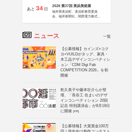
2026 第37回 美浜美術展
34
あと
日
福井県美浜町、美浜町教育委員
会、福井新聞社、関西電力株式会
社
ニュース
一覧
【公募情報】カインズ×コク
ヨ×VUILDがタッグ、家具・
木工品デザインコンペティシ
ョン「CDM Digi Fab
COMPETITION 2026」を初
開催
乾久美子や藤本壮介らが登
壇、「長谷工 住まいのデザ
インコンペティション 20回
記念 特別講演会」が8月19日
に開催
[PR]
【公募情報】大賞賞金100万
円！学生向け創作コンテスト