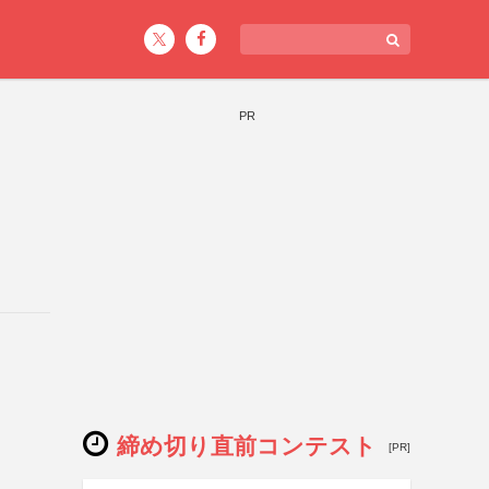
PR
締め切り直前コンテスト
[PR]