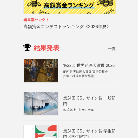
編集部セレクト
高額賞金コンテストランキング《2026年夏》
結果発表
一覧
第22回 世界絵画大賞展 2026
[PR]
世界絵画大賞展 実行委員会
共催：株式会社世界堂
第24回 CSデザイン賞 一般部
門
株式会社中川ケミカル
第24回 CSデザイン賞 学生部
門《学生限定》