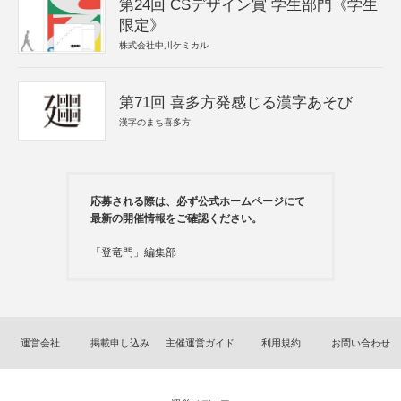
第24回 CSデザイン賞 学生部門《学生
限定》
株式会社中川ケミカル
第71回 喜多方発感じる漢字あそび
漢字のまち喜多方
応募される際は、必ず公式ホームページにて
最新の開催情報をご確認ください。
「登竜門」編集部
運営会社
掲載申し込み
主催運営ガイド
利用規約
お問い合わせ