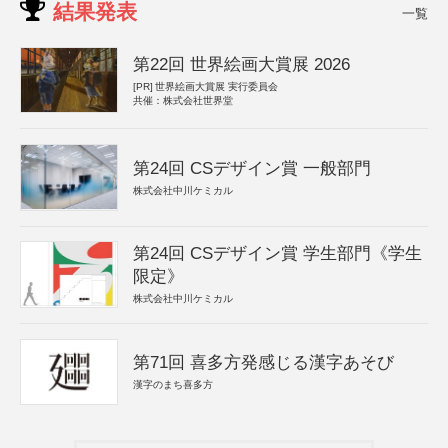
結果発表
一覧
第22回 世界絵画大賞展 2026
[PR]
世界絵画大賞展 実行委員会
共催：株式会社世界堂
第24回 CSデザイン賞 一般部門
株式会社中川ケミカル
第24回 CSデザイン賞 学生部門《学生
限定》
株式会社中川ケミカル
第71回 喜多方発感じる漢字あそび
漢字のまち喜多方