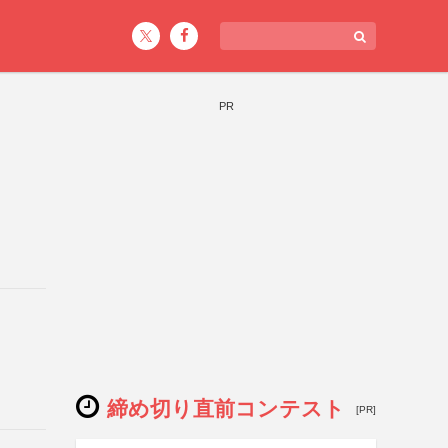
PR
締め切り直前コンテスト
[PR]