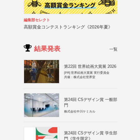
編集部セレクト
高額賞金コンテストランキング《2026年夏》
結果発表
一覧
第22回 世界絵画大賞展 2026
[PR]
世界絵画大賞展 実行委員会
共催：株式会社世界堂
第24回 CSデザイン賞 一般部
門
株式会社中川ケミカル
第24回 CSデザイン賞 学生部
門《学生限定》