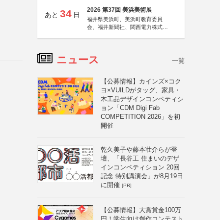
2026 第37回 美浜美術展
34
あと
日
福井県美浜町、美浜町教育委員
会、福井新聞社、関西電力株式会
社
ニュース
一覧
【公募情報】カインズ×コク
ヨ×VUILDがタッグ、家具・
木工品デザインコンペティシ
ョン「CDM Digi Fab
COMPETITION 2026」を初
開催
乾久美子や藤本壮介らが登
壇、「長谷工 住まいのデザ
インコンペティション 20回
記念 特別講演会」が8月19日
に開催
[PR]
【公募情報】大賞賞金100万
円！学生向け創作コンテスト