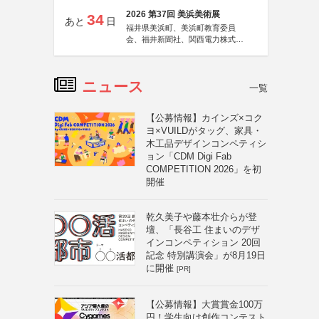
2026 第37回 美浜美術展
34
あと
日
福井県美浜町、美浜町教育委員
会、福井新聞社、関西電力株式会
社
ニュース
一覧
【公募情報】カインズ×コク
ヨ×VUILDがタッグ、家具・
木工品デザインコンペティシ
ョン「CDM Digi Fab
COMPETITION 2026」を初
開催
乾久美子や藤本壮介らが登
壇、「長谷工 住まいのデザ
インコンペティション 20回
記念 特別講演会」が8月19日
に開催
[PR]
【公募情報】大賞賞金100万
円！学生向け創作コンテスト