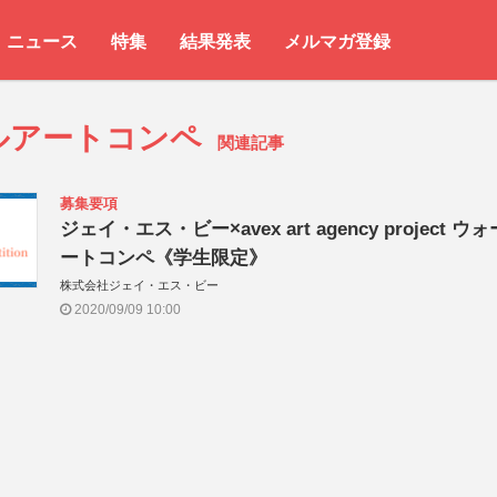
ニュース
特集
結果発表
メルマガ登録
ルアートコンペ
関連記事
募集要項
ジェイ・エス・ビー×avex art agency project ウ
ートコンペ《学生限定》
株式会社ジェイ・エス・ビー
2020/09/09 10:00