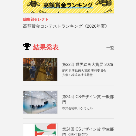
編集部セレクト
高額賞金コンテストランキング《2026年夏》
結果発表
一覧
第22回 世界絵画大賞展 2026
[PR]
世界絵画大賞展 実行委員会
共催：株式会社世界堂
第24回 CSデザイン賞 一般部
門
株式会社中川ケミカル
第24回 CSデザイン賞 学生部
門《学生限定》