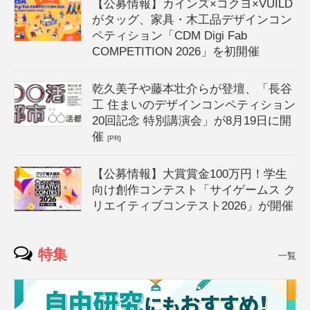
【公募情報】カインズ×コクヨ×VUILD
がタッグ、家具・木工品デザインコン
ペティション「CDM Digi Fab
COMPETITION 2026」を初開催
乾久美子や藤本壮介らが登壇、「長谷
工 住まいのデザインコンペティション
20回記念 特別講演会」が8月19日に開
催
[PR]
【公募情報】大賞賞金100万円！学生
向け創作コンテスト「サイゲームス ク
リエイティブコンテスト2026」が開催
特集
一覧