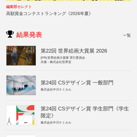
編集部セレクト
高額賞金コンテストランキング《2026年夏》
結果発表
一覧
第22回 世界絵画大賞展 2026
[PR]
世界絵画大賞展 実行委員会
共催：株式会社世界堂
第24回 CSデザイン賞 一般部門
株式会社中川ケミカル
第24回 CSデザイン賞 学生部門《学生
限定》
株式会社中川ケミカル