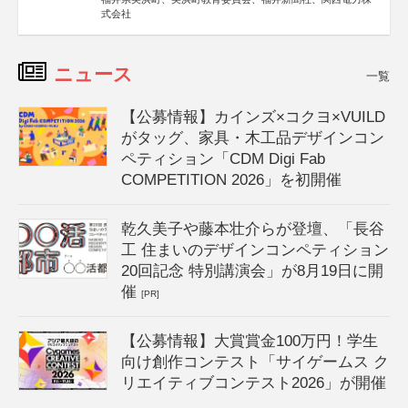
式会社
ニュース
一覧
【公募情報】カインズ×コクヨ×VUILD
がタッグ、家具・木工品デザインコン
ペティション「CDM Digi Fab
COMPETITION 2026」を初開催
乾久美子や藤本壮介らが登壇、「長谷
工 住まいのデザインコンペティション
20回記念 特別講演会」が8月19日に開
催
[PR]
【公募情報】大賞賞金100万円！学生
向け創作コンテスト「サイゲームス ク
リエイティブコンテスト2026」が開催