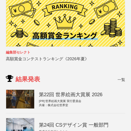
編集部セレクト
高額賞金コンテストランキング《2026年夏》
結果発表
一覧
第22回 世界絵画大賞展 2026
[PR]
世界絵画大賞展 実行委員会
共催：株式会社世界堂
第24回 CSデザイン賞 一般部門