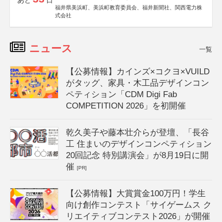
あと
日
福井県美浜町、美浜町教育委員会、福井新聞社、関西電力株
式会社
ニュース
一覧
【公募情報】カインズ×コクヨ×VUILD
がタッグ、家具・木工品デザインコン
ペティション「CDM Digi Fab
COMPETITION 2026」を初開催
乾久美子や藤本壮介らが登壇、「長谷
工 住まいのデザインコンペティション
20回記念 特別講演会」が8月19日に開
催
[PR]
【公募情報】大賞賞金100万円！学生
向け創作コンテスト「サイゲームス ク
リエイティブコンテスト2026」が開催