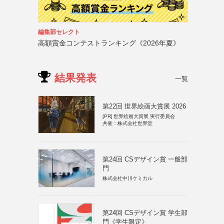
編集部セレクト
高額賞金コンテストランキング《2026年夏》
結果発表
一覧
第22回 世界絵画大賞展 2026
[PR]
世界絵画大賞展 実行委員会
共催：株式会社世界堂
第24回 CSデザイン賞 一般部
門
株式会社中川ケミカル
第24回 CSデザイン賞 学生部
門《学生限定》