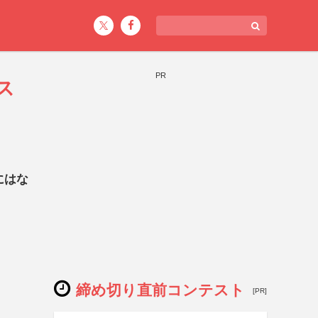
PR
ス
にはな
締め切り直前コンテスト
[PR]