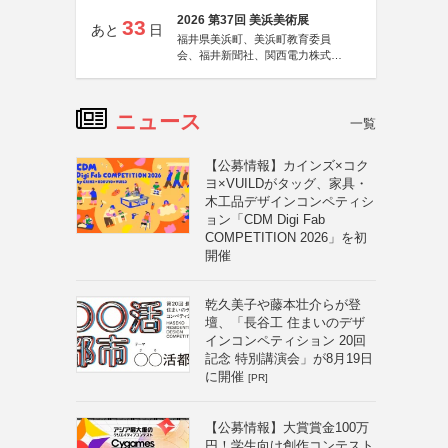
2026 第37回 美浜美術展
33
あと
日
福井県美浜町、美浜町教育委員
会、福井新聞社、関西電力株式会
社
ニュース
一覧
【公募情報】カインズ×コク
ヨ×VUILDがタッグ、家具・
木工品デザインコンペティシ
ョン「CDM Digi Fab
COMPETITION 2026」を初
開催
乾久美子や藤本壮介らが登
壇、「長谷工 住まいのデザ
インコンペティション 20回
記念 特別講演会」が8月19日
に開催
[PR]
【公募情報】大賞賞金100万
円！学生向け創作コンテスト