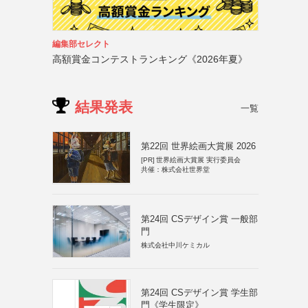
編集部セレクト
高額賞金コンテストランキング《2026年夏》
結果発表
一覧
第22回 世界絵画大賞展 2026
[PR]
世界絵画大賞展 実行委員会
共催：株式会社世界堂
第24回 CSデザイン賞 一般部
門
株式会社中川ケミカル
第24回 CSデザイン賞 学生部
門《学生限定》