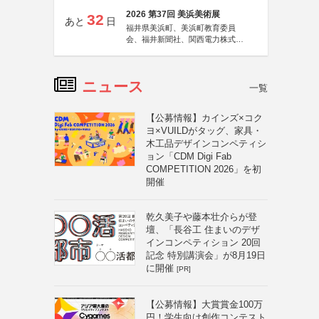
2026 第37回 美浜美術展
32
あと
日
福井県美浜町、美浜町教育委員
会、福井新聞社、関西電力株式会
社
ニュース
一覧
【公募情報】カインズ×コク
ヨ×VUILDがタッグ、家具・
木工品デザインコンペティシ
ョン「CDM Digi Fab
COMPETITION 2026」を初
開催
乾久美子や藤本壮介らが登
壇、「長谷工 住まいのデザ
インコンペティション 20回
記念 特別講演会」が8月19日
に開催
[PR]
【公募情報】大賞賞金100万
円！学生向け創作コンテスト