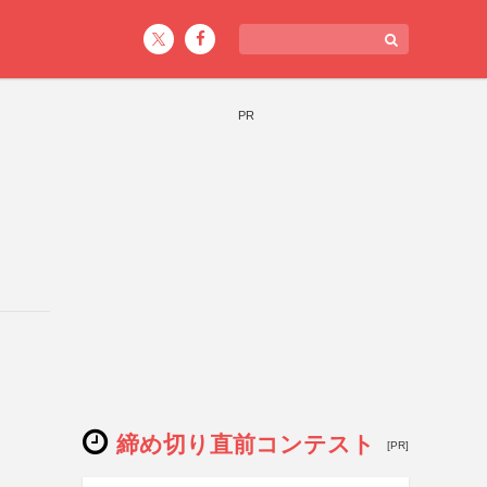
PR
締め切り直前コンテスト
[PR]