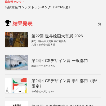
編集部セレクト
高額賞金コンテストランキング《2026年夏》
結果発表
一覧
第22回 世界絵画大賞展 2026
[PR]
世界絵画大賞展 実行委員会
共催：株式会社世界堂
第24回 CSデザイン賞 一般部門
株式会社中川ケミカル
第24回 CSデザイン賞 学生部門《学生
限定》
株式会社中川ケミカル