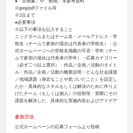
●「企画書」や「動画」等参考資料
※jpeg/pdfファイル等
※2点まで
●必要事項
※以下の事項を記入すること
ニックネームまたはチーム名・メールアドレス・学
校名（チームで参加の場合は代表者の学校名）・公
式ホームページへの学校名掲載の可否・学年（チー
ムで参加の場合は代表者の学年）・応募カテゴリー
（必ず二つ以上選択）・作品／企画／活動のタイト
ル・作品／企画／活動の概要説明・どんな社会課題
／地域課題（身近なことや気づいたこと）を設定し
たか・具体的なスキルもしくは解決のために作り上
げたチーム（もしくは個人）の役割等・実際にその
課題を解決した、具体的な実施内容およびアイデア
参加方法
公式ホームページの応募フォームより投稿