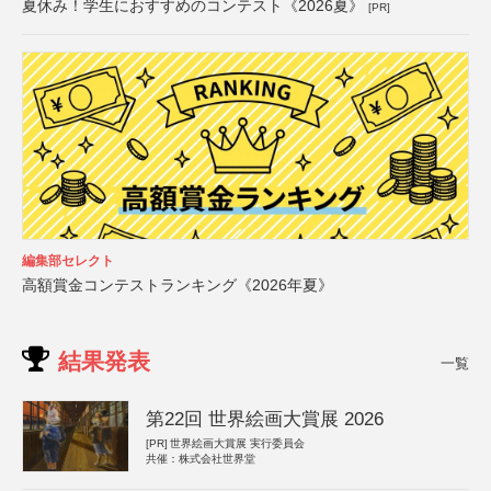
夏休み！学生におすすめのコンテスト《2026夏》
[PR]
編集部セレクト
高額賞金コンテストランキング《2026年夏》
結果発表
一覧
第22回 世界絵画大賞展 2026
[PR]
世界絵画大賞展 実行委員会
共催：株式会社世界堂