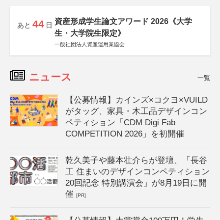
資産形成学生論文アワード 2026《大学
44
あと
日
生・大学院生限定》
一般社団法人資産運用業協会
ニュース
一覧
【公募情報】カインズ×コクヨ×VUILD
がタッグ、家具・木工品デザインコン
ペティション「CDM Digi Fab
COMPETITION 2026」を初開催
乾久美子や藤本壮介らが登壇、「長谷
工 住まいのデザインコンペティション
20回記念 特別講演会」が8月19日に開
催
[PR]