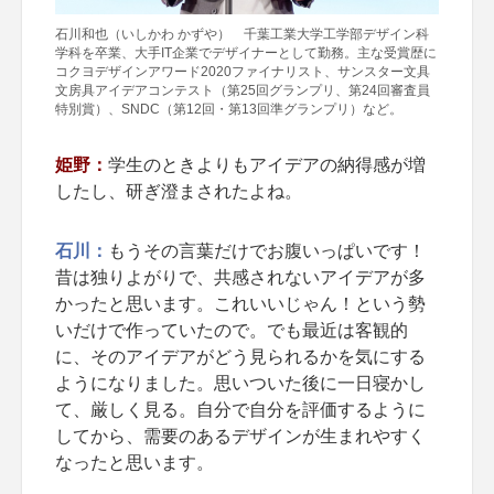
石川和也（いしかわ かずや） 千葉工業大学工学部デザイン科
学科を卒業、大手IT企業でデザイナーとして勤務。主な受賞歴に
コクヨデザインアワード2020ファイナリスト、サンスター文具
文房具アイデアコンテスト（第25回グランプリ、第24回審査員
特別賞）、SNDC（第12回・第13回準グランプリ）など。
姫野：
学生のときよりもアイデアの納得感が増
したし、研ぎ澄まされたよね。
石川：
もうその言葉だけでお腹いっぱいです！
昔は独りよがりで、共感されないアイデアが多
かったと思います。これいいじゃん！という勢
いだけで作っていたので。でも最近は客観的
に、そのアイデアがどう見られるかを気にする
ようになりました。思いついた後に一日寝かし
て、厳しく見る。自分で自分を評価するように
してから、需要のあるデザインが生まれやすく
なったと思います。