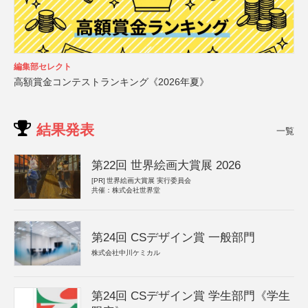
編集部セレクト
高額賞金コンテストランキング《2026年夏》
結果発表
一覧
第22回 世界絵画大賞展 2026
[PR]
世界絵画大賞展 実行委員会
共催：株式会社世界堂
第24回 CSデザイン賞 一般部門
株式会社中川ケミカル
第24回 CSデザイン賞 学生部門《学生