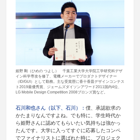
姫野 剛（ひめの つよし） 千葉工業大学大学院工学研究科デザ
イン科学専攻を修了、電機メーカーでプロダクトデザイナー
（ID/GUI）として勤務。主な受賞歴に香十香皿デザインコンテス
ト2019最優秀賞、ジェームズダイソンアワード2011国内4位、
LG Mobile Design Competition 2008ブロンズ賞など。
石川和也さん（以下、石川）：
僕、承認欲求の
かたまりなんですよね。でも特に、学生時代か
ら姫野さんに認めてもらいたい気持ちは強かっ
たんです。大学に入ってすぐに応募したコンペ
でファイナリストに選ばれた時に、プロジェク