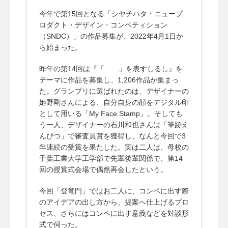
今年で第15回となる「シヤチハタ・ニュープ
ロダクト・デザイン・コンペティション
（SNDC）」の作品募集が、2022年4月1日か
ら始まった。
昨年の第14回は『「 」を表すしるし』を
テーマに作品を募集し、1,206作品が集まっ
た。グランプリに選ばれたのは、デザイナーの
姫野剛さんによる、自分自身の顔をデジタル印
として用いる「My Face Stamp」。そしても
う一人、デザイナーの石川和也さんは「筆跡え
んぴつ」で審査員賞を獲得し、なんと今回で3
年連続の受賞を果たした。実は二人は、母校の
千葉工業大学工学部で先輩後輩関係で、第14
回の授賞式会場で偶然再会したという。
今回「登竜門」ではお二人に、コンペに出す際
のアイデアの出し方から、提案へ仕上げるプロ
セス、さらにはコンペに出す意義などを対談形
式で伺った。