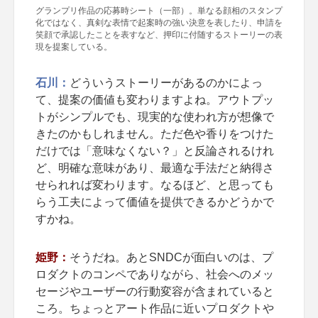
グランプリ作品の応募時シート（一部）。単なる顔相のスタンプ
化ではなく、真剣な表情で起案時の強い決意を表したり、申請を
笑顔で承認したことを表すなど、押印に付随するストーリーの表
現を提案している。
石川：
どういうストーリーがあるのかによっ
て、提案の価値も変わりますよね。アウトプッ
トがシンプルでも、現実的な使われ方が想像で
きたのかもしれません。ただ色や香りをつけた
だけでは「意味なくない？」と反論されるけれ
ど、明確な意味があり、最適な手法だと納得さ
せられれば変わります。なるほど、と思っても
らう工夫によって価値を提供できるかどうかで
すかね。
姫野：
そうだね。あとSNDCが面白いのは、プ
ロダクトのコンペでありながら、社会へのメッ
セージやユーザーの行動変容が含まれていると
ころ。ちょっとアート作品に近いプロダクトや