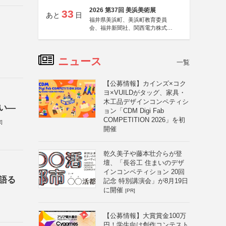
2026 第37回 美浜美術展
33
あと
日
福井県美浜町、美浜町教育委員
会、福井新聞社、関西電力株式会
社
ニュース
一覧
【公募情報】カインズ×コク
ヨ×VUILDがタッグ、家具・
木工品デザインコンペティシ
い―
ョン「CDM Digi Fab
COMPETITION 2026」を初
]
開催
乾久美子や藤本壮介らが登
壇、「長谷工 住まいのデザ
インコンペティション 20回
語る
記念 特別講演会」が8月19日
に開催
[PR]
【公募情報】大賞賞金100万
円！学生向け創作コンテスト