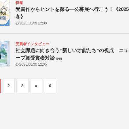
特集
受賞作からヒントを探る―公募展へ行こう！《202
冬》
2025/10/09 12:00
受賞者インタビュー
社会課題に向き合う“新しい才能たち”の視点―ニュ
ープ賞受賞者対談
[PR]
2025/06/30 12:05
2
3
»
6