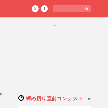
PR
R]
締め切り直前コンテスト
[PR]