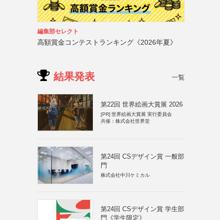
編集部セレクト
高額賞金コンテストランキング《2026年夏》
結果発表
一覧
第22回 世界絵画大賞展 2026
[PR]
世界絵画大賞展 実行委員会
共催：株式会社世界堂
第24回 CSデザイン賞 一般部
門
株式会社中川ケミカル
第24回 CSデザイン賞 学生部
門《学生限定》