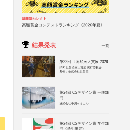
編集部セレクト
高額賞金コンテストランキング《2026年夏》
結果発表
一覧
第22回 世界絵画大賞展 2026
[PR]
世界絵画大賞展 実行委員会
共催：株式会社世界堂
第24回 CSデザイン賞 一般部
門
株式会社中川ケミカル
第24回 CSデザイン賞 学生部
門《学生限定》