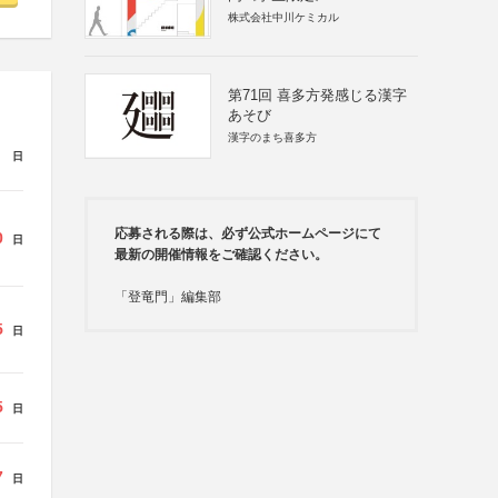
株式会社中川ケミカル
第71回 喜多方発感じる漢字
あそび
漢字のまち喜多方
日
応募される際は、必ず公式ホームページにて
0
日
最新の開催情報をご確認ください。
「登竜門」編集部
5
日
5
日
7
日