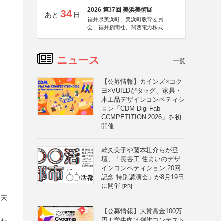
2026 第37回 美浜美術展
34
あと
日
福井県美浜町、美浜町教育委員
会、福井新聞社、関西電力株式会
社
ニュース
一覧
、
【公募情報】カインズ×コク
ヨ×VUILDがタッグ、家具・
木工品デザインコンペティシ
ョン「CDM Digi Fab
COMPETITION 2026」を初
開催
乾久美子や藤本壮介らが登
壇、「長谷工 住まいのデザ
インコンペティション 20回
記念 特別講演会」が8月19日
に開催
[PR]
工夫
【公募情報】大賞賞金100万
円！学生向け創作コンテスト
また