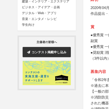
建築・インテリア・エクステリア
ビジネス・アイデア・企画
2020年04月
デジタル・Web・アプリ
作品提出・
音楽・エンタメ・レシピ
学生向け
賞
●優秀賞 
副賞
主催者の皆様へ
●優秀賞 
コンテスト掲載申し込み
●奨励賞 
（3件以内
募集内容
「令和2年
※過去に本
【一般の部
※消防防災
された機器
※消防防災