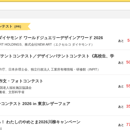
ンテスト
[PR]
ダイヤモンド ワールドジュエリーデザインアワード 2026
5
あと
RT HOLDINGS、株式会社NEW ART（エクセルコ ダイヤモンド）
 パテントコンテスト／デザインパテントコンテスト《高校生、学
5
あと
許庁、日本弁理士会、独立行政法人 工業所有権情報・研修館（INPIT）
護作文・フォトコンテスト
5
あと
全国老人福祉施設協議会
働省、文部科学省
ンテスト 2026 in 東京レザーフェア
3
あと
！ わたしのやめとま2026川柳キャンペーン
7
あと
社