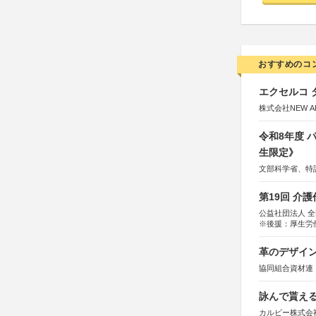
おすすめのコ
エクセルコ 
株式会社NEW A
令和8年度
生限定》
文部科学省、特
第19回 介
公益社団法人 
※後援：厚生労
革のデザインコ
協同組合資材連
詠んで貰える
カルビー株式会