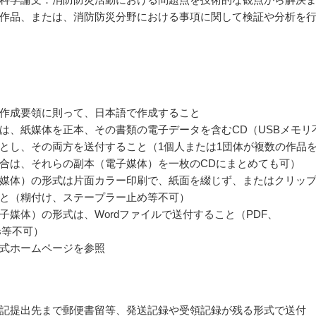
作品、または、消防防災分野における事項に関して検証や分析を
作成要領に則って、日本語で作成すること
は、紙媒体を正本、その書類の電子データを含むCD（USBメモリ
とし、その両方を送付すること（1個人または1団体が複数の作品
合は、それらの副本（電子媒体）を一枚のCDにまとめても可）
媒体）の形式は片面カラー印刷で、紙面を綴じず、またはクリッ
と（糊付け、ステープラー止め等不可）
子媒体）の形式は、Wordファイルで送付すること（PDF、
ks等不可）
式ホームページを参照
記提出先まで郵便書留等、発送記録や受領記録が残る形式で送付