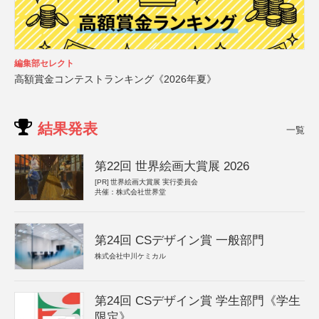
編集部セレクト
高額賞金コンテストランキング《2026年夏》
結果発表
一覧
第22回 世界絵画大賞展 2026
[PR]
世界絵画大賞展 実行委員会
共催：株式会社世界堂
第24回 CSデザイン賞 一般部門
株式会社中川ケミカル
第24回 CSデザイン賞 学生部門《学生
限定》