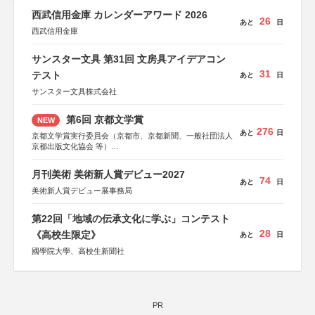
西武信用金庫 カレンダーアワード 2026
26
あと
日
西武信用金庫
サンスター文具 第31回 文房具アイデアコン
31
テスト
あと
日
サンスター文具株式会社
第6回 京都文学賞
NEW
276
あと
日
京都文学賞実行委員会（京都市、京都新聞、一般社団法人
京都出版文化協会 等）
協力：京都府書店商業組合、朝日新聞出版、
KADOKAWA、河出書房新社、幻冬舎、講談社、光文社、
月刊美術 美術新人賞デビュー2027
集英社、小学館、祥伝社、新潮社、淡交社、ちいさいミシ
74
あと
日
マ社、徳間書店、早川書房、PHP研究所、双葉社、文藝春
美術新人賞デビュー展事務局
秋、ポプラ社、毎日新聞出版
第22回「地域の伝承文化に学ぶ」コンテスト
28
《高校生限定》
あと
日
國學院大學、高校生新聞社
PR