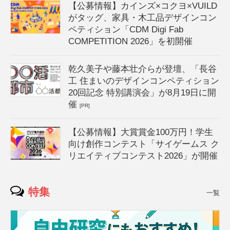
【公募情報】カインズ×コクヨ×VUILD
がタッグ、家具・木工品デザインコン
ペティション「CDM Digi Fab
COMPETITION 2026」を初開催
乾久美子や藤本壮介らが登壇、「長谷
工 住まいのデザインコンペティション
20回記念 特別講演会」が8月19日に開
催
[PR]
【公募情報】大賞賞金100万円！学生
向け創作コンテスト「サイゲームス ク
リエイティブコンテスト2026」が開催
特集
一覧