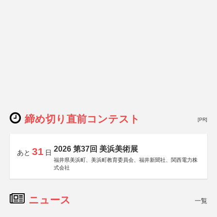
関西文化学術研究都市推進機構
東京難病団体連絡協議会
締め切り直前コンテスト
[PR]
2026 第37回 美浜美術展
31
あと
日
福井県美浜町、美浜町教育委員会、福井新聞社、関西電力株
式会社
ニュース
一覧