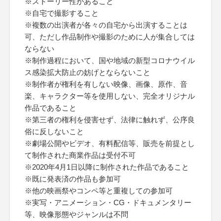
※ストーリー性があること
※自宅で撮影すること
※複数の出演者が各々の自宅から出演することは
可、ただし作品制作や撮影のために人が集合しては
ならない
※制作過程において、国や地域の新型コロナウイル
ス感染拡大防止の妨げとならないこと
※制作者が権利を有しない映像、画像、原作、音
楽、キャラクター等を使用しない、完全オリジナル
作品であること
※第三者の権利を侵害せず、法律に触れず、公序良
俗に反しないこと
※劇場公開やビデオ、有料配信等、販売を前提とし
て制作された商業作品は受付不可
※2020年4月1日以降に制作された作品であること
※既に発表済の作品も参加可
※他の映画祭やコンペ等と重複しての参加可
※実写・アニメーション・CG・ドキュメンタリー
等、映像形態やジャンルは不問