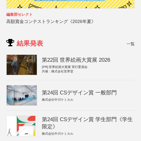
編集部セレクト
高額賞金コンテストランキング《2026年夏》
結果発表
一覧
第22回 世界絵画大賞展 2026
[PR]
世界絵画大賞展 実行委員会
共催：株式会社世界堂
第24回 CSデザイン賞 一般部門
株式会社中川ケミカル
第24回 CSデザイン賞 学生部門《学生
限定》
株式会社中川ケミカル