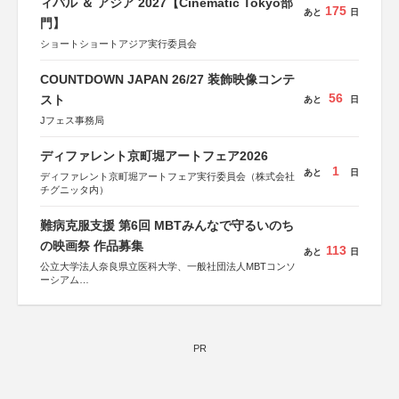
ィバル ＆ アジア 2027【Cinematic Tokyo部
175
あと
日
門】
ショートショートアジア実行委員会
COUNTDOWN JAPAN 26/27 装飾映像コンテ
56
スト
あと
日
Jフェス事務局
ディファレント京町堀アートフェア2026
1
あと
日
ディファレント京町堀アートフェア実行委員会（株式会社
チグニッタ内）
難病克服支援 第6回 MBTみんなで守るいのち
の映画祭 作品募集
113
あと
日
公立大学法人奈良県立医科大学、一般社団法人MBTコンソ
ーシアム
協力：読売新聞社
後援：厚生労働省
文部科学省
奈良県
PR
日本経済団体連合会
関西経済連合会
「“よい仕事おこし”フェア」実行委員会