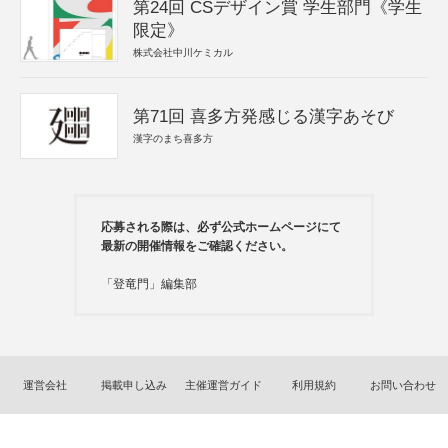
第24回 CSデザイン賞 学生部門《学生
限定》
株式会社中川ケミカル
第71回 喜多方発感じる漢字あそび
漢字のまち喜多方
応募される際は、必ず公式ホームページにて
最新の開催情報をご確認ください。
「登竜門」編集部
運営会社
掲載申し込み
主催運営ガイド
利用規約
お問い合わせ