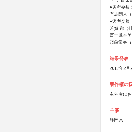
●選考委員
有馬朗人（
●選考委員
芳賀 徹（
冨士眞奈美
須藤常央（
結果発表
2017年
著作権の
主催者にお
主催
静岡県