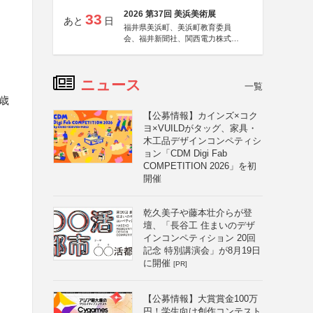
2026 第37回 美浜美術展
33
あと
日
福井県美浜町、美浜町教育委員
会、福井新聞社、関西電力株式会
社
ニュース
一覧
歳
【公募情報】カインズ×コク
ヨ×VUILDがタッグ、家具・
木工品デザインコンペティシ
ョン「CDM Digi Fab
COMPETITION 2026」を初
開催
乾久美子や藤本壮介らが登
壇、「長谷工 住まいのデザ
インコンペティション 20回
記念 特別講演会」が8月19日
に開催
[PR]
【公募情報】大賞賞金100万
円！学生向け創作コンテスト