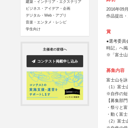
建築・インテリア・エクステリア
ビジネス・アイデア・企画
2016年09月
デジタル・Web・アプリ
作品提出・
音楽・エンタメ・レシピ
学生向け
賞
●選考委員
時記」へ掲
主催者の皆様へ
※「富士山
コンテスト掲載申し込み
募集内容
富士山を詠
（1）富士
※自作の短
【募集部門
・祭りと富
・動く富士
（2）富士
※自作の俳