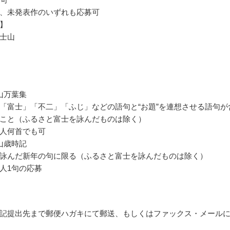
、未発表作のいずれも応募可
】
士山
山万葉集
「富士」「不二」「ふじ」などの語句と“お題”を連想させる語句が
こと（ふるさと富士を詠んだものは除く）
人何首でも可
山歳時記
詠んだ新年の句に限る（ふるさと富士を詠んだものは除く）
人1句の応募
記提出先まで郵便ハガキにて郵送、もしくはファックス・メール