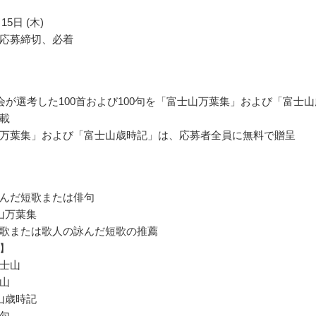
15日 (木)
応募締切、必着
会が選考した100首および100句を「富士山万葉集」および「富士山
載
万葉集」および「富士山歳時記」は、応募者全員に無料で贈呈
んだ短歌または俳句
山万葉集
歌または歌人の詠んだ短歌の推薦
】
士山
山
山歳時記
句