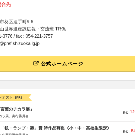
問合先
市葵区追手町9-6
山世界遺産課広報・交流班 TR係
21-3776 / fax : 054-221-3757
i@pref.shizuoka.lg.jp
公式ホームページ
ンテスト
[PR]
と言葉のチカラ展」
12
あと
カラ展」実行委員会
薫「帆・ランプ・鷗」賞 詩作品募集《小・中・高校生限定》
5
あと