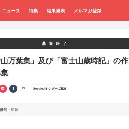
ニュース
特集
結果発表
メルマガ登録
募集終了
士山万葉集」及び「富士山歳時記」の作
募集
Googleカレンダーに追加
俳句・短歌