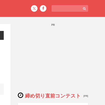
PR
締め切り直前コンテスト
[PR]