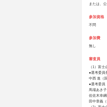
または、公
参加資格
不問
参加費
無し
審査員
（1）富士
●選考委員
中西 進（
●選考委員
馬場あき子
佐佐木幸綱
田中章義（
（2）富士