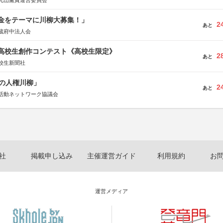
丸山薫賞運営委員会
税金をテーマに川柳大募集！」
2
あと
蔵府中法人会
国高校生創作コンテスト《高校生限定》
2
あと
校生新聞社
の人権川柳」
2
あと
活動ネットワーク協議会
社
掲載申し込み
主催運営ガイド
利用規約
お
運営メディア