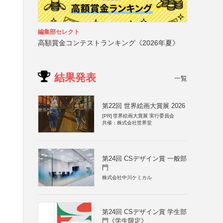
編集部セレクト
高額賞金コンテストランキング《2026年夏》
結果発表
一覧
第22回 世界絵画大賞展 2026
[PR]
世界絵画大賞展 実行委員会
共催：株式会社世界堂
第24回 CSデザイン賞 一般部
門
株式会社中川ケミカル
第24回 CSデザイン賞 学生部
門《学生限定》