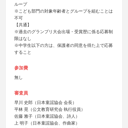
ループ
※こども部門の対象年齢者とグループを組むことは
不可
【共通】
※過去のグランプリ大会出場・受賞歴に係る応募制
限はなし
※中学生以下の方は、保護者の同意を得た上で応募
すること
参加費
無し
審査員
早川 史郎（日本童謡協会 会長）
平林 晃（公文教育研究会 執行役員）
佐藤 雅子（日本童謡協会、詩人）
上 明子（日本童謡協会、作曲家）