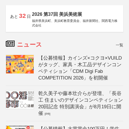
2026 第37回 美浜美術展
32
あと
日
福井県美浜町、美浜町教育委員会、福井新聞社、関西電力株
式会社
ニュース
一覧
【公募情報】カインズ×コクヨ×VUILD
がタッグ、家具・木工品デザインコン
ペティション「CDM Digi Fab
COMPETITION 2026」を初開催
乾久美子や藤本壮介らが登壇、「長谷
工 住まいのデザインコンペティション
20回記念 特別講演会」が8月19日に開
催
[PR]
【公募情報】大賞賞金100万円！学生