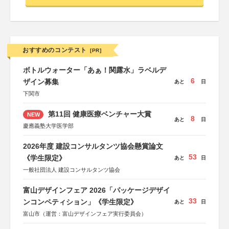
おすすめのコンテスト
[PR]
ボトルウォーター「あぁ！関露水」ラベルデ
6
ザイン募集
あと
日
下関市
第11回 健康医療ベンチャー大賞
NEW
8
あと
日
慶應義塾大学医学部
2026年度 建設コンサルタンツ協会懸賞論文
53
《学生限定》
あと
日
一般社団法人 建設コンサルタンツ協会
富山デザインフェア 2026「パッケージデザイ
33
ンコンペティション」《学生限定》
あと
日
富山市（運営：富山デザインフェア実行委員会）