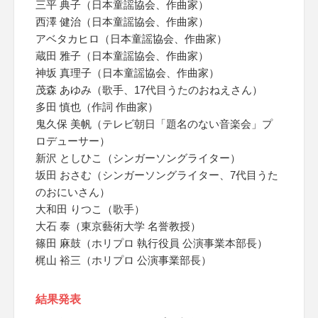
三平 典子（日本童謡協会、作曲家）
西澤 健治（日本童謡協会、作曲家）
アベタカヒロ（日本童謡協会、作曲家）
蔵田 雅子（日本童謡協会、作曲家）
神坂 真理子（日本童謡協会、作曲家）
茂森 あゆみ（歌手、17代目うたのおねえさん）
多田 慎也（作詞 作曲家）
鬼久保 美帆（テレビ朝日「題名のない音楽会」プ
ロデューサー）
新沢 としひこ（シンガーソングライター）
坂田 おさむ（シンガーソングライター、7代目うた
のおにいさん）
大和田 りつこ（歌手）
大石 泰（東京藝術大学 名誉教授）
篠田 麻鼓（ホリプロ 執行役員 公演事業本部長）
梶山 裕三（ホリプロ 公演事業部長）
結果発表