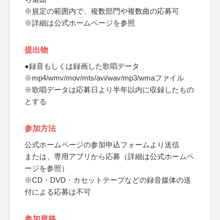
※規定の範囲内で、複数部門や複数曲の応募可
※詳細は公式ホームページを参照
提出物
●録音もしくは録画した歌唱データ
※mp4/wmv/mov/mts/avi/wav/mp3/wmaファイル
※歌唱データは応募日より半年以内に収録したもの
とする
参加方法
公式ホームページの参加申込フォームより送信
または、専用アプリから応募（詳細は公式ホームペ
ージを参照）
※CD・DVD・カセットテープなどの録音媒体の送
付による応募は不可
参加資格