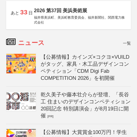
2026 第37回 美浜美術展
33
あと
日
福井県美浜町、美浜町教育委員会、福井新聞社、関西電力株
式会社
ニュース
一覧
【公募情報】カインズ×コクヨ×VUILD
がタッグ、家具・木工品デザインコン
ペティション「CDM Digi Fab
COMPETITION 2026」を初開催
乾久美子や藤本壮介らが登壇、「長谷
工 住まいのデザインコンペティション
20回記念 特別講演会」が8月19日に開
催
[PR]
【公募情報】大賞賞金100万円！学生