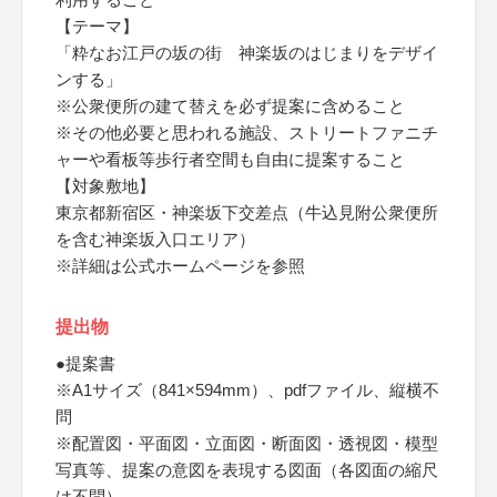
【テーマ】
「粋なお江戸の坂の街 神楽坂のはじまりをデザイ
ンする」
※公衆便所の建て替えを必ず提案に含めること
※その他必要と思われる施設、ストリートファニチ
ャーや看板等歩行者空間も自由に提案すること
【対象敷地】
東京都新宿区・神楽坂下交差点（牛込見附公衆便所
を含む神楽坂入口エリア）
※詳細は公式ホームページを参照
提出物
●提案書
※A1サイズ（841×594mm）、pdfファイル、縦横不
問
※配置図・平面図・立面図・断面図・透視図・模型
写真等、提案の意図を表現する図面（各図面の縮尺
は不問）